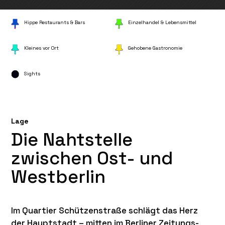
Hippe Restau­rants & Bars
Einzel­han­del & Lebensmittel
Kleines vor Ort
Gehobene Gastro­no­mie
Sights
Lage
Die Nahtstelle
zwischen Ost- und
Westberlin
Im Quartier Schüt­zen­straße schlägt das Herz
der Haupt­stadt – mitten im Berli­ner Zeitungs­