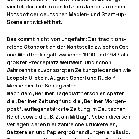
vier­tel, das sich in den letzten Jahren zu einem
Hotspot der deutschen Medien- und Start-up-
Szene entwi­ckelt hat.
Das kommt nicht von ungefähr: Der tradi­ti­ons­
rei­che Stand­ort an der Nahtstelle zwischen Ost-
und Westber­lin galt zwischen 1900 und 1933 als
größter Presse­platz weltweit. Und schon
Jahrzehnte zuvor sorgten Zeitungs­le­gen­den wie
Leopold Ullstein, August Scherl und Rudolf
Mosse hier für Schlagzeilen.
Nach dem „Berli­ner Tageblatt“ erschien später
die „Berli­ner Zeitung“ und die „Berli­ner Morgen­
post“, aufla­gen­stärkste Zeitung im Deutschen
Reich, sowie die „B. Z. am Mittag“. Neben diver­sen
Verla­gen waren hier zahlrei­che Drucke­reien,
Setze­reien und Papier­groß­hand­lun­gen ansäs­sig.